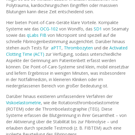
Polytrauma, kardiochirurgischen Eingriffen oder massiven
Blutungen kann diese Zeit entscheidend sein.
Hier bieten Point-of-Care-Geräte klare Vorteile. Kompakte
Systeme wie das
OCG-102
von Wondfo, das
SD1
von Seamaty
sowie das
qLabs FIB
von Micropoint sind speziell auf die
schnelle Fibrinogenbestimmung ausgerichtet. Darüber hinaus
stehen auch Tests für
aPTT
,
Thrombozyten
und die
Activated
Clotting Time (ACT)
zur Verfügung, sodass unterschiedliche
Aspekte der Gerinnung am Patientenbett erfasst werden
können. Die Point-of-Care-Systeme sind klein, mobil einsetzbar
und liefern Ergebnisse in wenigen Minuten, was insbesondere
in der Notfallmedizin, in kleineren Kliniken oder im
niedergelassenen Bereich von großer Bedeutung ist.
Darüber hinaus existieren umfassendere Verfahren der
Viskoelastometrie
, wie die Rotationsthromboelastometrie
(ROTEM) oder die Thromboelastographie (TEG). Diese
Systeme erfassen die Blutgerinnung in ihrer Gesamtheit – von
der Aktivierung über die Stabilität bis zur Fibrinolyse – und
erlauben durch spezielle Testmodi (z. B. FIBTEM) auch eine
isolierte Beurteilung des Fibrinogens.