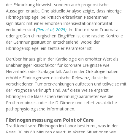
der Erkrankung hinweist, sondern auch prognostische
Aussagen erlaubt. Eine aktuelle Analyse zeigte, dass niedrige
Fibrinogenspiegel bei kritisch erkrankten Patient:innen
signifikant mit einer erhöhten Intensivstationsmortalität
verbunden sind
(Ren et al, 2025)
. Im Kontext von Traumata
oder großen chirurgischen Eingriffen ist eine rasche Kontrolle
der Gerinnungssituation entscheidend, wobei der
Fibrinogenspiegel ein zentraler Parameter ist.
Darüber hinaus gilt in der Kardiologie ein erhöhter Wert als
unabhängiger Risikofaktor für koronare Ereignisse wie
Herzinfarkt oder Schlaganfall. Auch in der Onkologie haben
erhöhte Fibrinogenwerte klinische Relevanz, da sie bei
verschiedenen Tumorerkrankungen auftreten und teilweise mit
der Prognose verknüpft sind. Auf diese Weise ergänzt
Fibrinogen die klassischen Gerinnungsparameter wie die
Prothrombinzeit oder die D-Dimere und liefert zusätzliche
pathophysiologische Informationen.
Fibrinogenmessung am Point of Care
Traditionell wird Fibrinogen im Labor bestimmt, was in der
Regel 30 bis 60 Minuten dauert. In akuten Situationen wie