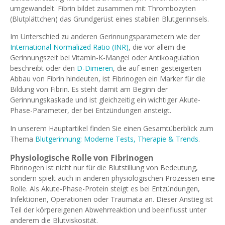
umgewandelt. Fibrin bildet zusammen mit Thrombozyten
(Blutplättchen) das Grundgerüst eines stabilen Blutgerinnsels.
Im Unterschied zu anderen Gerinnungsparametern wie der
International Normalized Ratio (INR)
, die vor allem die
Gerinnungszeit bei Vitamin-K-Mangel oder Antikoagulation
beschreibt oder den
D-Dimeren
, die auf einen gesteigerten
Abbau von Fibrin hindeuten, ist Fibrinogen ein Marker für die
Bildung von Fibrin. Es steht damit am Beginn der
Gerinnungskaskade und ist gleichzeitig ein wichtiger Akute-
Phase-Parameter, der bei Entzündungen ansteigt.
In unserem Hauptartikel finden Sie einen Gesamtüberblick zum
Thema
Blutgerinnung: Moderne Tests, Therapie & Trends
.
Physiologische Rolle von Fibrinogen
Fibrinogen ist nicht nur für die Blutstillung von Bedeutung,
sondern spielt auch in anderen physiologischen Prozessen eine
Rolle. Als Akute-Phase-Protein steigt es bei Entzündungen,
Infektionen, Operationen oder Traumata an. Dieser Anstieg ist
Teil der körpereigenen Abwehrreaktion und beeinflusst unter
anderem die Blutviskosität.