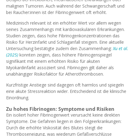
malignen Tumoren. Auch während der Schwangerschaft und
bei Raucher:innen ist der Fibrinogenwert oft erhöht.
Medizinisch relevant ist ein erhöhter Wert vor allem wegen
seines Zusammenhangs mit kardiovaskulären Erkrankungen.
Studien zeigen, dass hohe Fibrinogenkonzentrationen das
Risiko für Herzinfarkt und Schlaganfall steigern. Eine aktuelle
Untersuchung bestätigte zudem den Zusammenhang:
Xu et al.
(2025)
konnten zeigen, dass höhere Fibrinogenspiegel
signifikant mit einem erhöhten Risiko für akuten
Myokardinfarkt assoziiert sind. Fibrinogen gilt daher als
unabhängiger Risikofaktor für Atherothrombosen.
Kurzfristige Anstiege sind dagegen oft harmlos und spiegeln
eine akute Stressreaktion wider. Entscheidend ist die klinische
Einordnung.
Zu hohes Fibrinogen: Symptome und Risiken
Ein isoliert hoher Fibrinogenwert verursacht keine direkten
Symptome. Die Gefahren liegen in den Folgeerkrankungen:
Durch die erhöhte Viskosität des Blutes steigt die
Thromboseneigung, was wiederum Gefäßverschlüsse