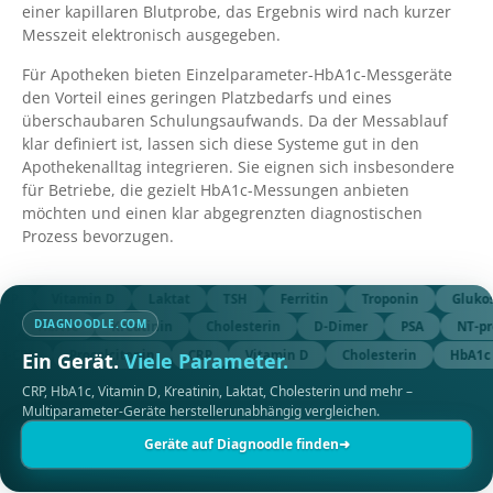
einer kapillaren Blutprobe, das Ergebnis wird nach kurzer
Messzeit elektronisch ausgegeben.
Für Apotheken bieten Einzelparameter-HbA1c-Messgeräte
den Vorteil eines geringen Platzbedarfs und eines
überschaubaren Schulungsaufwands. Da der Messablauf
klar definiert ist, lassen sich diese Systeme gut in den
Apothekenalltag integrieren. Sie eignen sich insbesondere
für Betriebe, die gezielt HbA1c-Messungen anbieten
möchten und einen klar abgegrenzten diagnostischen
Prozess bevorzugen.
RP
Vitamin D
Laktat
TSH
Ferritin
Troponin
Glukos
DIAGNOODLE.COM
re
HbA1c
Kreatinin
Cholesterin
D-Dimer
PSA
NT-
-CRP
Procalcitonin
CRP
Vitamin D
Cholesterin
HbA1c
Ein Gerät.
Viele Parameter.
CRP, HbA1c, Vitamin D, Kreatinin, Laktat, Cholesterin und mehr –
Multiparameter-Geräte herstellerunabhängig vergleichen.
Geräte auf Diagnoodle finden
➜