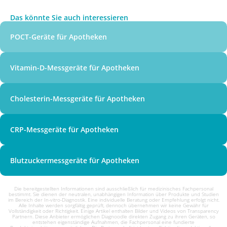
Das könnte Sie auch interessieren
POCT-Geräte für Apotheken
Vitamin-D-Messgeräte für Apotheken
Cholesterin-Messgeräte für Apotheken
CRP-Messgeräte für Apotheken
Blutzuckermessgeräte für Apotheken
Die bereitgestellten Informationen sind ausschließlich für medizinisches Fachpersonal
bestimmt. Sie dienen der neutralen, unabhängigen Information über Produkte und Studien
im Bereich der In-vitro-Diagnostik. Eine individuelle Beratung oder Empfehlung erfolgt nicht.
Alle Inhalte werden sorgfältig geprüft, dennoch übernehmen wir keine Gewähr für
Vollständigkeit oder Richtigkeit. Einige Artikel enthalten Bilder und Videos von Transparency
Partnern. Diese Anbieter ermöglichen Diagnoodle direkten Zugang zu ihren Geräten, so
entstehen eigenständige Aufnahmen, die Fachpersonal eine fundierte