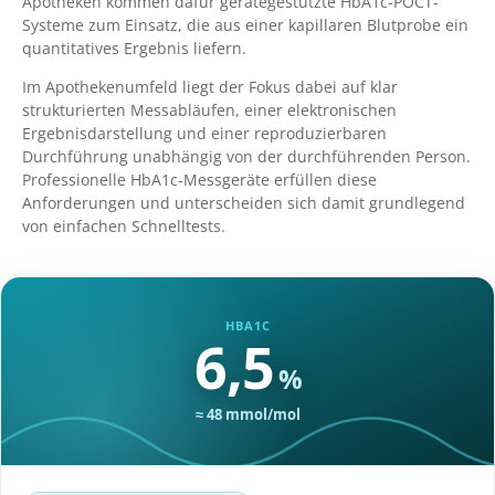
Apotheken kommen dafür gerätegestützte HbA1c-POCT-
Systeme zum Einsatz, die aus einer kapillaren Blutprobe ein
quantitatives Ergebnis liefern.
Im Apothekenumfeld liegt der Fokus dabei auf klar
strukturierten Messabläufen, einer elektronischen
Ergebnisdarstellung und einer reproduzierbaren
Durchführung unabhängig von der durchführenden Person.
Professionelle HbA1c-Messgeräte erfüllen diese
Anforderungen und unterscheiden sich damit grundlegend
von einfachen Schnelltests.
HBA1C
6,5
%
≈
48
mmol/mol