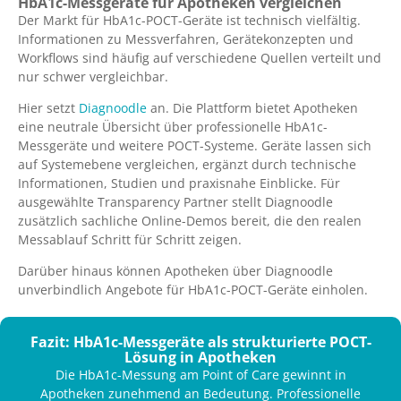
HbA1c-Messgeräte für Apotheken vergleichen
Der Markt für HbA1c-POCT-Geräte ist technisch vielfältig.
Informationen zu Messverfahren, Gerätekonzepten und
Workflows sind häufig auf verschiedene Quellen verteilt und
nur schwer vergleichbar.
Hier setzt
Diagnoodle
an. Die Plattform bietet Apotheken
eine neutrale Übersicht über professionelle HbA1c-
Messgeräte und weitere POCT-Systeme. Geräte lassen sich
auf Systemebene vergleichen, ergänzt durch technische
Informationen, Studien und praxisnahe Einblicke. Für
ausgewählte Transparency Partner stellt Diagnoodle
zusätzlich sachliche Online-Demos bereit, die den realen
Messablauf Schritt für Schritt zeigen.
Darüber hinaus können Apotheken über Diagnoodle
unverbindlich Angebote für HbA1c-POCT-Geräte einholen.
Fazit: HbA1c-Messgeräte als strukturierte POCT-
Lösung in Apotheken
Die HbA1c-Messung am Point of Care gewinnt in
Apotheken zunehmend an Bedeutung. Professionelle