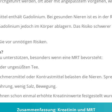
chgeführt werden, oft aber mit angepasstem Vorgehen, wie 
el enthält Gadolinium. Bei gesunden Nieren ist es in der 
Gadolinium jedoch im Körper ablagern. Das Risiko schwerer
Sie vor unnötigen Risiken.
n?
 zu unterstützen, besonders wenn eine MRT bevorsteht:
oder ungesüßten Tee.
hmerzmittel oder Kontrastmittel belasten die Nieren. Sprec
hrung, wenig Salz, Bewegung.
hnen schon einmal erhöhte Kreatininwerte festgestellt wur
Zusammenfassung: Kreatinin und MRT