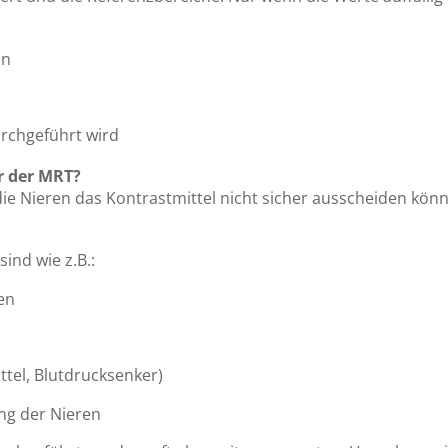
nn
rchgeführt wird
r der MRT?
ie Nieren das Kontrastmittel nicht sicher ausscheiden könnt
ind wie z.B.:
en
tel, Blutdrucksenker)
ng der Nieren