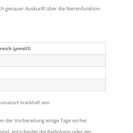
noch genauer Auskunft über die Nierenfunktion
eich (µmol/l)
omatisch krankhaft sein.
n der Vorbereitung einige Tage vorher.
ind, entscheidet die Radiologin oder der