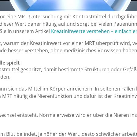
eine MRT-Untersuchung mit Kontrastmittel durchgeführt w
dieser Wert daher häufig auf und sorgt bei vielen Patienti
ie in unserem Artikel
Kreatininwerte verstehen – einfach er
ritt, warum der Kreatininwert vor einer MRT überprüft wird,
Befunde besser verstehen, ohne medizinisches Vorwissen habe
e spielt
stmittel gespritzt, damit bestimmte Strukturen oder Gefäß
eden.
ann sich das Mittel im Körper anreichern. In seltenen Fäll
 MRT häufig die Nierenfunktion und dafür ist der Kreatinin
fwechsel entsteht. Normalerweise wird er über die Nieren ins
 im Blut befindet. Je höher der Wert, desto schwächer arbeit