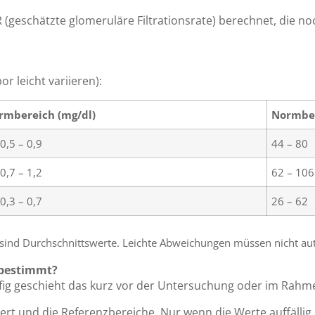
R (geschätzte glomeruläre Filtrationsrate) berechnet, die 
r leicht variieren):
rmbereich (mg/dl)
Normber
 0,5 – 0,9
44 – 80
 0,7 – 1,2
62 – 106
 0,3 – 0,7
26 – 62
sind Durchschnittswerte. Leichte Abweichungen müssen nicht aut
 bestimmt?
ig geschieht das kurz vor der Untersuchung oder im Rahme
t und die Referenzbereiche. Nur wenn die Werte auffällig s