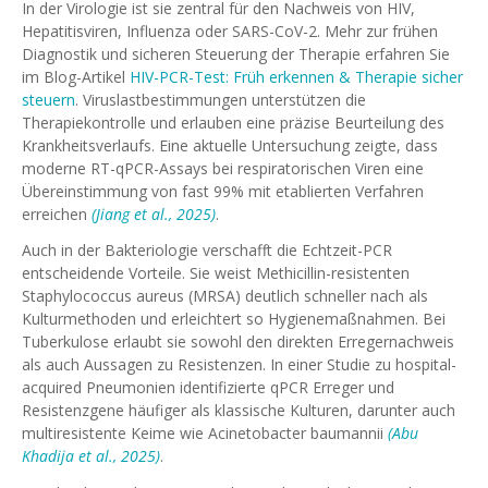
In der Virologie ist sie zentral für den Nachweis von HIV,
Hepatitisviren, Influenza oder SARS-CoV-2. Mehr zur frühen
Diagnostik und sicheren Steuerung der Therapie erfahren Sie
im Blog-Artikel
HIV-PCR-Test: Früh erkennen & Therapie sicher
steuern
. Viruslastbestimmungen unterstützen die
Therapiekontrolle und erlauben eine präzise Beurteilung des
Krankheitsverlaufs. Eine aktuelle Untersuchung zeigte, dass
moderne RT-qPCR-Assays bei respiratorischen Viren eine
Übereinstimmung von fast 99% mit etablierten Verfahren
erreichen
(Jiang et al., 2025)
.
Auch in der Bakteriologie verschafft die Echtzeit-PCR
entscheidende Vorteile. Sie weist Methicillin-resistenten
Staphylococcus aureus (MRSA) deutlich schneller nach als
Kulturmethoden und erleichtert so Hygienemaßnahmen. Bei
Tuberkulose erlaubt sie sowohl den direkten Erregernachweis
als auch Aussagen zu Resistenzen. In einer Studie zu hospital-
acquired Pneumonien identifizierte qPCR Erreger und
Resistenzgene häufiger als klassische Kulturen, darunter auch
multiresistente Keime wie Acinetobacter baumannii
(Abu
Khadija et al., 2025)
.