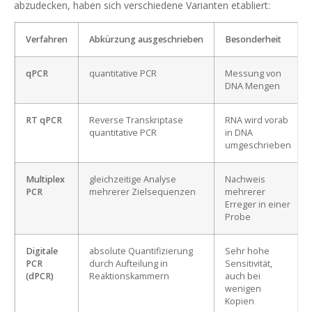
abzudecken, haben sich verschiedene Varianten etabliert:
Verfahren
Abkürzung ausgeschrieben
Besonderheit
qPCR
quantitative PCR
Messung von
DNA Mengen
RT qPCR
Reverse Transkriptase
RNA wird vorab
quantitative PCR
in DNA
umgeschrieben
Multiplex
gleichzeitige Analyse
Nachweis
PCR
mehrerer Zielsequenzen
mehrerer
Erreger in einer
Probe
Digitale
absolute Quantifizierung
Sehr hohe
PCR
durch Aufteilung in
Sensitivität,
(dPCR)
Reaktionskammern
auch bei
wenigen
Kopien