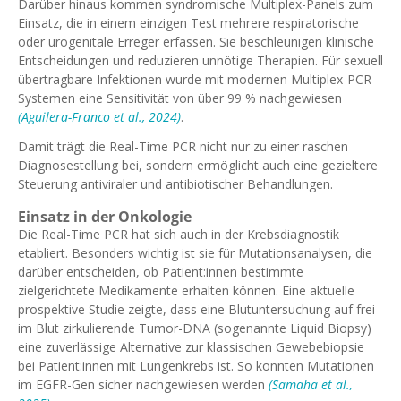
Darüber hinaus kommen syndromische Multiplex-Panels zum
Einsatz, die in einem einzigen Test mehrere respiratorische
oder urogenitale Erreger erfassen. Sie beschleunigen klinische
Entscheidungen und reduzieren unnötige Therapien. Für sexuell
übertragbare Infektionen wurde mit modernen Multiplex-PCR-
Systemen eine Sensitivität von über 99 % nachgewiesen
(Aguilera-Franco et al., 2024)
.
Damit trägt die Real-Time PCR nicht nur zu einer raschen
Diagnosestellung bei, sondern ermöglicht auch eine gezieltere
Steuerung antiviraler und antibiotischer Behandlungen.
Einsatz in der Onkologie
Die Real-Time PCR hat sich auch in der Krebsdiagnostik
etabliert. Besonders wichtig ist sie für Mutationsanalysen, die
darüber entscheiden, ob Patient:innen bestimmte
zielgerichtete Medikamente erhalten können. Eine aktuelle
prospektive Studie zeigte, dass eine Blutuntersuchung auf frei
im Blut zirkulierende Tumor-DNA (sogenannte Liquid Biopsy)
eine zuverlässige Alternative zur klassischen Gewebebiopsie
bei Patient:innen mit Lungenkrebs ist. So konnten Mutationen
im EGFR-Gen sicher nachgewiesen werden
(Samaha et al.,