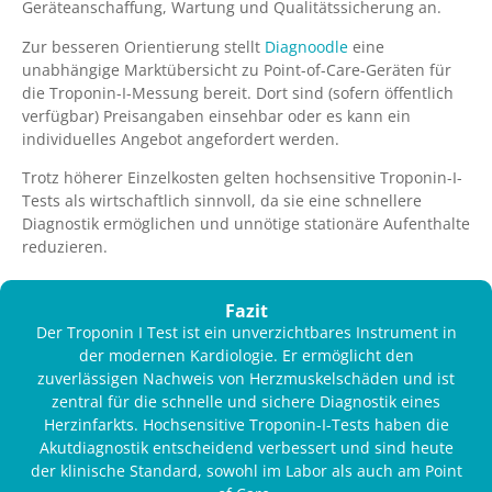
Geräteanschaffung, Wartung und Qualitätssicherung an.
Zur besseren Orientierung stellt
Diagnoodle
eine
unabhängige Marktübersicht zu Point-of-Care-Geräten für
die Troponin-I-Messung bereit. Dort sind (sofern öffentlich
verfügbar) Preisangaben einsehbar oder es kann ein
individuelles Angebot angefordert werden.
Trotz höherer Einzelkosten gelten hochsensitive Troponin-I-
Tests als wirtschaftlich sinnvoll, da sie eine schnellere
Diagnostik ermöglichen und unnötige stationäre Aufenthalte
reduzieren.
Fazit
Der Troponin I Test ist ein unverzichtbares Instrument in
der modernen Kardiologie. Er ermöglicht den
zuverlässigen Nachweis von Herzmuskelschäden und ist
zentral für die schnelle und sichere Diagnostik eines
Herzinfarkts. Hochsensitive Troponin-I-Tests haben die
Akutdiagnostik entscheidend verbessert und sind heute
der klinische Standard, sowohl im Labor als auch am Point