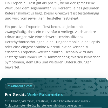
Ein Troponin I Test gilt als positiv, wenn der gemessene
Wert über dem sogenannten 99. Perzentil eines gesunden
Referenzkollektivs liegt. Dieser Grenzwert ist testabhängig
und wird vom jeweiligen Hersteller festgelegt.
Ein positiver Troponin I Test bedeutet jedoch nicht
zwangsläufig, dass ein Herzinfarkt vorliegt. Auch andere
Erkrankungen wie eine schwere Herzinsuffizienz,
Herzrhythmusstörungen, eine Lungenembolie, eine Sepsis
oder eine eingeschränkte Nierenfunktion können zu
erhöhten Troponin-I-Werten führen. Deshalb wird das
Testergebnis immer im Zusammenhang mit den klinischen
Symptomen, dem EKG und weiteren Untersuchungen
bewertet.
RP
Vitamin D
Laktat
TSH
Ferritin
Troponin
Glukos
DIAGNOODLE.COM
re
HbA1c
Kreatinin
Cholesterin
D-Dimer
PSA
NT-
-CRP
Procalcitonin
CRP
Vitamin D
Cholesterin
HbA1c
Ein Gerät.
Viele Parameter.
CRP, HbA1c, Vitamin D, Kreatinin, Laktat, Cholesterin und mehr –
Multiparameter-Geräte herstellerunabhängig vergleichen.