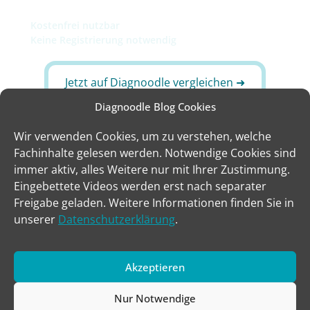
Die Suche endet auf Diagnoodle.
Kostenfrei nutzbar
Keine Registrierung notwendig
Jetzt auf Diagnoodle vergleichen ➜
Diagnoodle Blog Cookies
Das könnte Sie auch interessieren
Wir verwenden Cookies, um zu verstehen, welche
Fachinhalte gelesen werden. Notwendige Cookies sind
BNP
immer aktiv, alles Weitere nur mit Ihrer Zustimmung.
Eingebettete Videos werden erst nach separater
CK-MB
Freigabe geladen. Weitere Informationen finden Sie in
unserer
Datenschutzerklärung
.
Myoglobin
Akzeptieren
NT-proBNP
Nur Notwendige