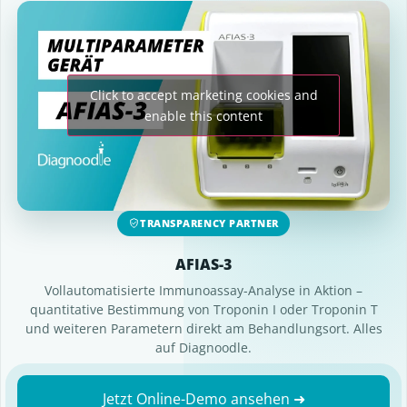
Click to accept marketing cookies and
enable this content
TRANSPARENCY PARTNER
AFIAS-3
Vollautomatisierte Immunoassay-Analyse in Aktion –
quantitative Bestimmung von Troponin I oder Troponin T
und weiteren Parametern direkt am Behandlungsort. Alles
auf Diagnoodle.
Jetzt Online-Demo ansehen ➜