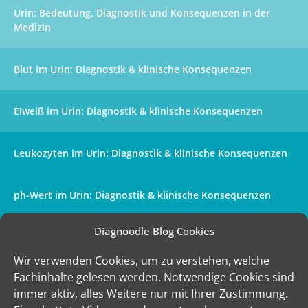
Urin: Bedeutung, Diagnostik und Konsequenzen in der
Medizin
Blut im Urin: Diagnostik & klinische Konsequenzen
Eiweiß im Urin: Diagnostik & klinische Konsequenzen
Leukozyten im Urin: Diagnostik & klinische Konsequenzen
ph-Wert im Urin: Diagnostik & klinische Konsequenzen
Diagnoodle Blog Cookies
Nitrit im Urin: Diagnostik & klinische Konsequenzen
Wir verwenden Cookies, um zu verstehen, welche
Fachinhalte gelesen werden. Notwendige Cookies sind
Urin Analysegerät: Moderne Diagnostik für die Praxis und
immer aktiv, alles Weitere nur mit Ihrer Zustimmung.
Klinik