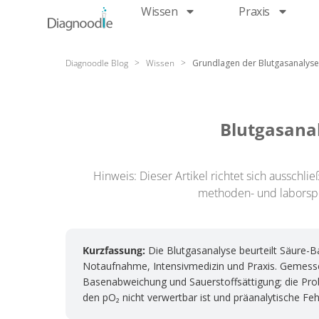
Wissen
Praxis
Diagnoodle Blog
>
Wissen
>
Grundlagen der Blutgasanalyse
Blutgasanal
Hinweis: Dieser Artikel richtet sich aussch
methoden- und laborspez
Kurzfassung:
Die Blutgasanalyse beurteilt Säure-
Notaufnahme, Intensivmedizin und Praxis. Gemes
Basenabweichung und Sauerstoffsättigung; die Probe
den pO₂ nicht verwertbar ist und präanalytische Feh