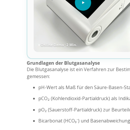
Online-Demo · 2 Min.
Grundlagen der Blutgasanalyse
Die Blutgasanalyse ist ein Verfahren zur Bes
gemessen:
pH-Wert als Maß für den Säure-Basen-St
pCO₂ (Kohlendioxid-Partialdruck) als Indika
pO₂ (Sauerstoff-Partialdruck) zur Beurte
Bicarbonat (HCO₃⁻) und Basenabweichung 