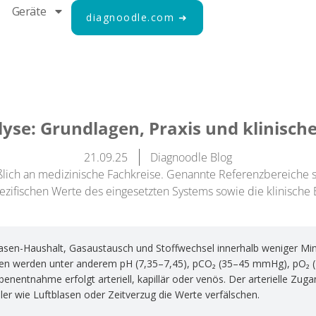
Geräte
diagnoodle.com ➜
yse: Grundlagen, Praxis und klinisc
21.09.25
Diagnoodle Blog
ließlich an medizinische Fachkreise. Genannte Referenzbereiche 
ifischen Werte des eingesetzten Systems sowie die klinische Be
Basen-Haushalt, Gasaustausch und Stoffwechsel innerhalb weniger Min
sen werden unter anderem pH (7,35–7,45), pCO₂ (35–45 mmHg), pO₂
nentnahme erfolgt arteriell, kapillär oder venös. Der arterielle Zuga
ler wie Luftblasen oder Zeitverzug die Werte verfälschen.