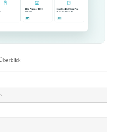
GEM Premier 5000
Stat Profile Prime Plus
Y
WERFEN
NOVA BIOMEDICAL
BGA
BGA
Überblick:
us