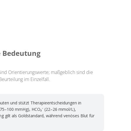
he Bedeutung
sind Orientierungswerte; maßgeblich sind die
urteilung im Einzelfall.
uten und stützt Therapieentscheidungen in
 (75–100 mmHg), HCO₃⁻ (22–26 mmol/L),
ng gilt als Goldstandard, während venöses Blut für