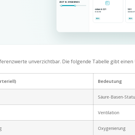
ZEIT B. ERGEBNIS
cobas b 221
SG1
ROCHE
SEAMAT
BGA
BGA
erenzwerte unverzichtbar. Die folgende Tabelle gibt einen 
teriell)
Bedeutung
Säure-Basen-Stat
Ventilation
g
Oxygenierung