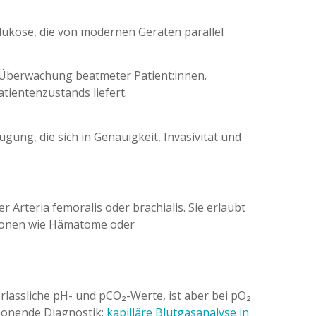
Glukose, die von modernen Geräten parallel
e Überwachung beatmeter Patient:innen.
tientenzustands liefert.
ung, die sich in Genauigkeit, Invasivität und
er Arteria femoralis oder brachialis. Sie erlaubt
ationen wie Hämatome oder
erlässliche pH- und pCO₂-Werte, ist aber bei pO₂
chonende Diagnostik:
kapilläre Blutgasanalyse in