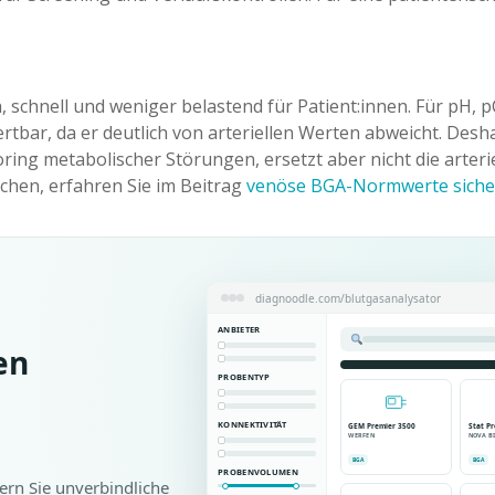
, schnell und weniger belastend für Patient:innen. Für pH, 
tbar, da er deutlich von arteriellen Werten abweicht. Desha
ng metabolischer Störungen, ersetzt aber nicht die arteri
hen, erfahren Sie im Beitrag
venöse BGA-Normwerte sicher
diagnoodle.com/blutgasanalysator
ANBIETER
en
PROBENTYP
KONNEKTIVITÄT
GEM Premier 3500
Stat Pr
WERFEN
NOVA B
BGA
BGA
PROBENVOLUMEN
ern Sie unverbindliche