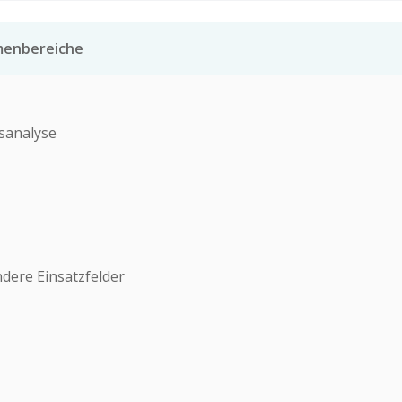
emenbereiche
asanalyse
ere Einsatzfelder