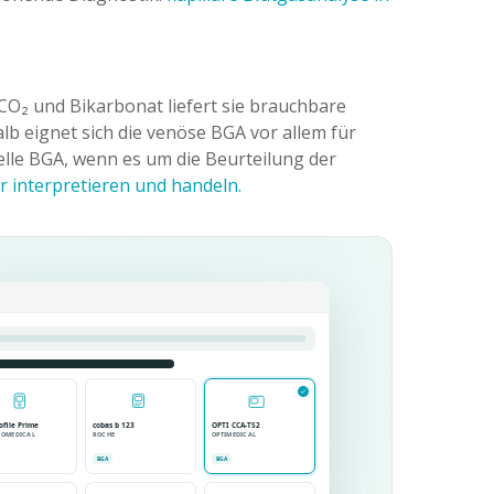
pCO₂ und Bikarbonat liefert sie brauchbare
lb eignet sich die venöse BGA vor allem für
elle BGA, wenn es um die Beurteilung der
 interpretieren und handeln.
ofile Prime
cobas b 123
OPTI CCA-TS2
IOMEDICAL
ROCHE
OPTIMEDICAL
BGA
BGA