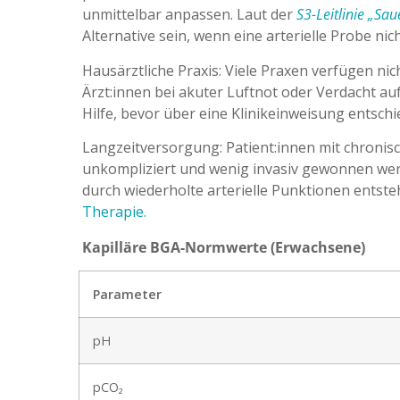
unmittelbar anpassen. Laut der
S3-Leitlinie „Sa
Alternative sein, wenn eine arterielle Probe n
Hausärztliche Praxis: Viele Praxen verfügen nic
Ärzt:innen bei akuter Luftnot oder Verdacht au
Hilfe, bevor über eine Klinikeinweisung entschi
Langzeitversorgung: Patient:innen mit chronis
unkompliziert und wenig invasiv gewonnen wer
durch wiederholte arterielle Punktionen entste
Therapie.
Kapilläre BGA-Normwerte (Erwachsene)
Parameter
pH
pCO₂