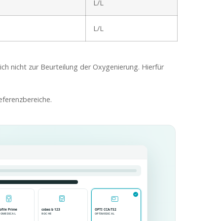
L/L
L/L
ich nicht zur Beurteilung der Oxygenierung. Hierfür
eferenzbereiche.
ofile Prime
cobas b 123
OPTI CCA-TS2
IOMEDICAL
ROCHE
OPTIMEDICAL