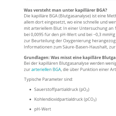
Was versteht man unter kapillärer BGA?
Die kapilläre BGA (Blutgasanalyse)
ist eine Me
allem dort
eingesetzt, wo eine
schnelle und wen
mit arteriellem Blut:
In einer Untersuchung
an 
bei 0,0095 für den
pH-Wert und bei −0,3 mmH
zur
Beurteilung der Oxygenierung
herangezog
Informationen zum
Säure-Basen-Haushalt, zur
Grundlagen: Was misst eine kapilläre Blutg
Bei der kapillären Blutgasanalyse werden wen
zur
arteriellen BGA
, die über Punktion einer Art
Typische Parameter sind:
Sauerstoffpartialdruck (pO₂)
Kohlendioxidpartialdruck (pCO₂)
pH-Wert