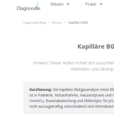
Wissen
Praxis
Diagnoodle Blog
>
Wissen
>
kapilläre BGA
Kapilläre B
Hinweis: Dieser Artikel richtet sich aussch
methoden- und laborspez
Kurzfassung:
Die kapilläre Blutgasanalyse misst B
ist in Pädiatrie, Notaufnahme, Hausarztpraxis und
mmol/L), Basenabweichung und Elektrolyte; für pO₂ e
nicht aussagekräftig; entscheidend sind Arterialisie