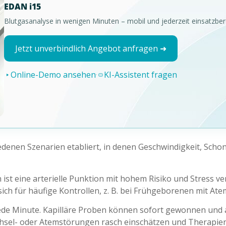
EDAN i15
Blutgasanalyse in wenigen Minuten – mobil und jederzeit einsatzbere
Jetzt unverbindlich Angebot anfragen ➜
Online-Demo ansehen
·
KI-Assistent fragen
hiedenen Szenarien etabliert, in denen Geschwindigkeit, Scho
st eine arterielle Punktion mit hohem Risiko und Stress v
ich für häufige Kontrollen, z. B. bei Frühgeborenen mit A
ede Minute. Kapilläre Proben können sofort gewonnen und an
chsel- oder Atemstörungen rasch einschätzen und Therapien 