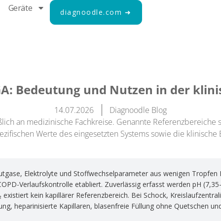
Geräte
diagnoodle.com ➜
GA: Bedeutung und Nutzen in der klini
14.07.2026
Diagnoodle Blog
ließlich an medizinische Fachkreise. Genannte Referenzbereiche 
ifischen Werte des eingesetzten Systems sowie die klinische Be
lutgase, Elektrolyte und Stoffwechselparameter aus wenigen Tropfen
 COPD-Verlaufskontrolle etabliert. Zuverlässig erfasst werden pH (7
xistiert kein kapillärer Referenzbereich. Bei Schock, Kreislaufzentra
rung, heparinisierte Kapillaren, blasenfreie Füllung ohne Quetschen un