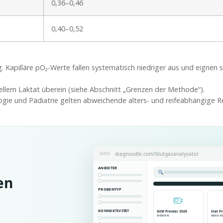
0,36–0,46
0,40–0,52
 Kapilläre pO₂-Werte fallen systematisch niedriger aus und eignen s
iellem Laktat überein (siehe Abschnitt „Grenzen der Methode“).
ie und Pädiatrie gelten abweichende alters- und reifeabhängige R
diagnoodle.com/blutgasanalysator
ANBIETER
en
PROBENTYP
KONNEKTIVITÄT
GEM Premier 3500
Stat Pr
WERFEN
NOVA B