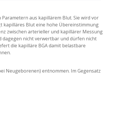
en Parametern
aus kapillärem Blut.
Sie wird vor
gt
kapilläres Blut eine hohe
Übereinstimmung
renz zwischen
arterieller und kapillärer
Messung
nd dagegen nicht
verwertbar und dürfen nicht
iefert die kapilläre BGA
damit belastbare
innen.
e (bei Neugeborenen) entnommen. Im Gegensatz