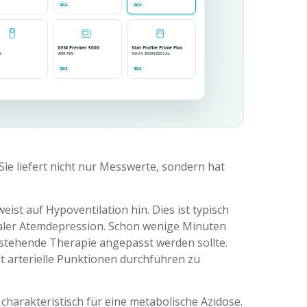
BGA
BGA
GEM Premier 5000
Stat Profile Prime Plus
Y
WERFEN
NOVA BIOMEDICAL
BGA
BGA
Sie liefert nicht nur Messwerte, sondern hat
ist auf Hypoventilation hin. Dies ist typisch
raler Atemdepression. Schon wenige Minuten
tehende Therapie angepasst werden sollte.
lt arterielle Punktionen durchführen zu
charakteristisch für eine metabolische Azidose.