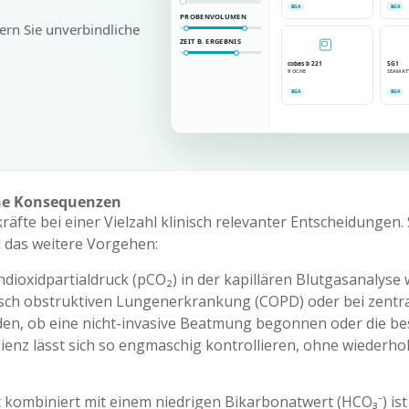
BGA
BGA
PROBENVOLUMEN
ern Sie unverbindliche
ZEIT B. ERGEBNIS
cobas b 221
SG1
ROCHE
SEAMAT
BGA
BGA
he Konsequenzen
äfte bei einer Vielzahl klinisch relevanter Entscheidungen. 
d das weitere Vorgehen:
ioxidpartialdruck (pCO₂) in der kapillären Blutgasanalyse we
onisch obstruktiven Lungenerkrankung (COPD) oder bei zent
n, ob eine nicht-invasive Beatmung begonnen oder die bes
zienz lässt sich so engmaschig kontrollieren, ohne wiederho
 kombiniert mit einem niedrigen Bikarbonatwert (HCO₃⁻) ist 