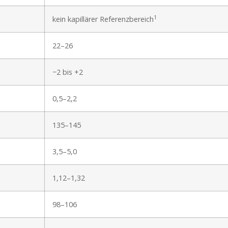
1
kein kapillärer Referenzbereich
22–26
−2 bis +2
0,5–2,2
135–145
3,5–5,0
1,12–1,32
98–106