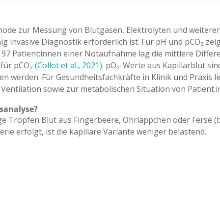
thode zur
Messung von Blutgasen,
Elektrolyten und weiter
ig invasive
Diagnostik erforderlich ist. Für
pH und pCO₂ zei
197 Patient:innen
einer Notaufnahme lag die
mittlere Diffe
g
für pCO₂
(Collot et al., 2021)
. pO₂-Werte aus
Kapillarblut si
en werden. Für
Gesundheitsfachkräfte in Klinik und
Praxis l
 Ventilation
sowie zur metabolischen Situation von
Patient:
asanalyse?
ige Tropfen Blut aus Fingerbeere, Ohrläppchen oder Fers
erie erfolgt, ist die kapilläre Variante weniger belastend.