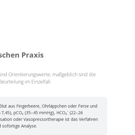
schen Praxis
sind Orientierungswerte; maßgeblich sind die
urteilung im Einzelfall.
 Blut aus Fingerbeere, Ohrläppchen oder Ferse und
,35–7,45), pCO₂ (35–45 mmHg), HCO₃⁻ (22–26
lisation oder Vasopressortherapie ist das Verfahren
d sofortige Analyse.