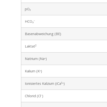
pO₂
HCO₃⁻
Basenabweichung (BE)
2
Laktat
Natrium (Na⁺)
Kalium (K⁺)
Ionisiertes Kalzium (iCa²⁺)
Chlorid (Cl⁻)