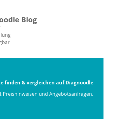
oodle Blog
r
ilung
gbar
te finden & vergleichen auf Diagnoodle
it Preishinweisen und Angebotsanfragen.