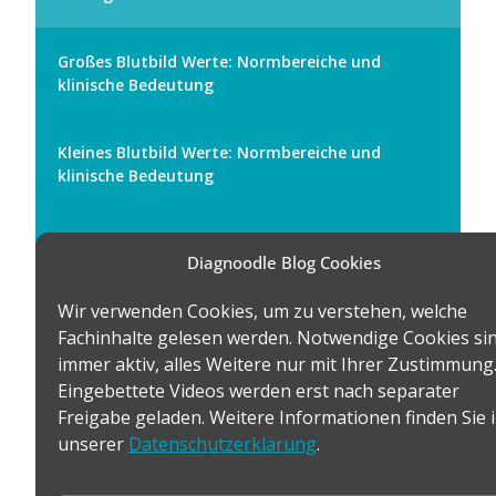
Großes Blutbild Werte: Normbereiche und
klinische Bedeutung
Kleines Blutbild Werte: Normbereiche und
klinische Bedeutung
Blutbild-Gerät: Systeme, Unterschiede & Kosten
Diagnoodle Blog Cookies
Wir verwenden Cookies, um zu verstehen, welche
EDTA Blutbild: Röhrchenwahl & Präanalytik
Fachinhalte gelesen werden. Notwendige Cookies si
immer aktiv, alles Weitere nur mit Ihrer Zustimmung
Die bereitgestellten Informationen sind ausschließlich für medizinisches
Eingebettete Videos werden erst nach separater
Fachpersonal bestimmt. Sie dienen der neutralen, unabhängigen Information
über Produkte und Studien im Bereich der In-vitro-Diagnostik. Eine
Freigabe geladen. Weitere Informationen finden Sie 
individuelle Beratung oder Empfehlung erfolgt nicht. Alle Inhalte werden
sorgfältig geprüft, dennoch übernehmen wir keine Gewähr für Vollständigkeit
oder Richtigkeit. Einige Artikel enthalten Bilder und Videos von Transparency
unserer
Datenschutzerklärung
.
Partnern. Diese Anbieter ermöglichen Diagnoodle direkten Zugang zu ihren
Geräten, so entstehen eigenständige Aufnahmen, die Fachpersonal eine
fundierte Produkteinschätzung ermöglichen. Die Partnerschaft ist
kostenpflichtig; die redaktionellen Inhalte entstehen davon unabhängig.