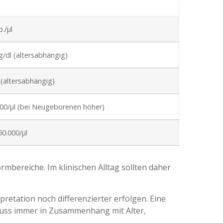
o./µl
 g/dl (altersabhängig)
 (altersabhängig)
000/µl (bei Neugeborenen höher)
50.000/µl
mbereiche. Im klinischen Alltag sollten daher
retation noch differenzierter erfolgen. Eine
muss immer in Zusammenhang mit Alter,