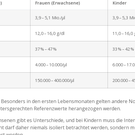
)
Frauen (Erwachsene)
Kinder
3,9 – 5,1 Mio./µl
3,9 – 5,3 Mi
12,0 – 16,0 g/dl
11,0 – 16,0
37 % – 47 %
33 % – 42 %
4.000 – 10.000/µl
6.000 – 17.
150.000 – 400.000/µl
200.000 – 4
g. Besonders in den ersten Lebensmonaten gelten andere Nor
altersgerechten Referenzwerte herangezogen werden.
hsenen gibt es Unterschiede, und bei Kindern muss die Interp
 darf daher niemals isoliert betrachtet werden, sondern 
ert werden.