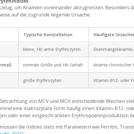
zytenindizes
rkzeug, um Anämien voneinander abzugrenzen. Besonders da
eise auf die zugrunde liegende Ursache.
Typische Konstellation
Häufigste Ursache
kleine, Hb-arme Erythrozyten
Eisenmangelanämie,
rmal)
normale Größe und Hb-Gehalt
Anämie chronischer E
große Erythrozyten
Vitamin-B12- oder F
e Betrachtung von MCV und MCH entscheidende Weichen stell
ährend eine makrozytäre Form häufig einen Vitamin-B12- od
en oder einer eingeschränkten Erythropoetinproduktion bei
, müssen die Indizes stets mit Parametern wie Ferritin, Tran