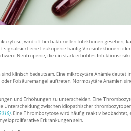
kozytose, wird oft bei bakteriellen Infektionen gesehen, 
t signalisiert eine Leukopenie häufig Virusinfektionen od
schwere Neutropenie, die ein stark erhöhtes Infektionsris
ind klinisch bedeutsam. Eine mikrozytäre Anämie deutet in
oder Folsäuremangel auftreten. Normozytäre Anämien sind
rungen und Erhöhungen zu unterscheiden. Eine Thrombozy
s die Unterscheidung zwischen idiopathischer thrombozytop
 2019)
. Eine Thrombozytose wird häufig reaktiv beobachtet,
myeloproliferative Erkrankungen sein.