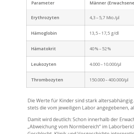
Parameter
Männer (Erwachsene
Erythrozyten
4,3 – 5,7 Mio./µl
Hämoglobin
13,5 – 17,5 g/dl
Hämatokrit
40 % – 52 %
Leukozyten
4.000 – 10.000/µl
Thrombozyten
150.000 – 400.000/µl
Die Werte für Kinder sind stark altersabhängi
stets die vom jeweiligen Labor angegebenen, 
Damit wird deutlich: Schon innerhalb der Erwac
„Abweichung vom Normbereich“ im Laborbericht
Geschlecht, Klinik und Vorgeschichte interpreti