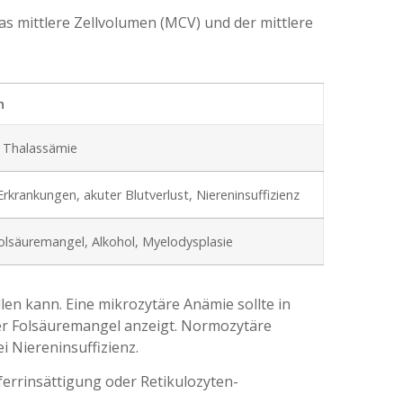
s mittlere Zellvolumen (MCV) und der mittlere
n
 Thalassämie
rkrankungen, akuter Blutverlust, Niereninsuffizienz
olsäuremangel, Alkohol, Myelodysplasie
en kann. Eine mikrozytäre Anämie sollte in
er Folsäuremangel anzeigt. Normozytäre
 Niereninsuffizienz.
sferrinsättigung oder Retikulozyten-