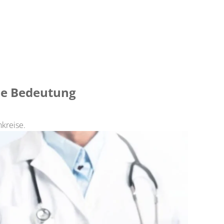
he Bedeutung
hkreise.