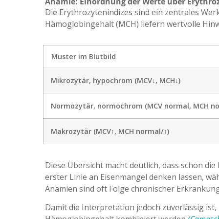
Anämie: Einordnung der Werte über Erythro
Die Erythrozytenindizes sind ein zentrales We
Hämoglobingehalt (MCH) liefern wertvolle Hinw
Muster im Blutbild
Mikrozytär, hypochrom (MCV↓, MCH↓)
Normozytär, normochrom (MCV normal, MCH no
Makrozytär (MCV↑, MCH normal/↑)
Diese Übersicht macht deutlich, dass schon di
erster Linie an Eisenmangel denken lassen, w
Anämien sind oft Folge chronischer Erkrankung
Damit die Interpretation jedoch zuverlässig ist