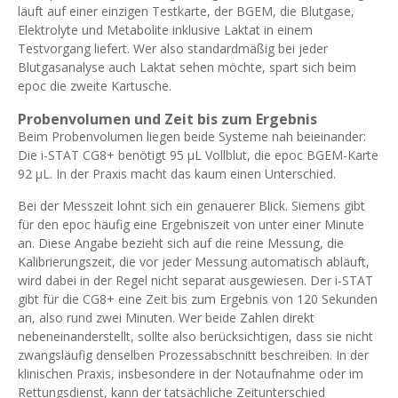
läuft auf einer einzigen Testkarte, der BGEM, die Blutgase,
Elektrolyte und Metabolite inklusive Laktat in einem
Testvorgang liefert. Wer also standardmäßig bei jeder
Blutgasanalyse auch Laktat sehen möchte, spart sich beim
epoc die zweite Kartusche.
Probenvolumen und Zeit bis zum Ergebnis
Beim Probenvolumen liegen beide Systeme nah beieinander:
Die i-STAT CG8+ benötigt 95 µL Vollblut, die epoc BGEM-Karte
92 µL. In der Praxis macht das kaum einen Unterschied.
Bei der Messzeit lohnt sich ein genauerer Blick. Siemens gibt
für den epoc häufig eine Ergebniszeit von unter einer Minute
an. Diese Angabe bezieht sich auf die reine Messung, die
Kalibrierungszeit, die vor jeder Messung automatisch abläuft,
wird dabei in der Regel nicht separat ausgewiesen. Der i-STAT
gibt für die CG8+ eine Zeit bis zum Ergebnis von 120 Sekunden
an, also rund zwei Minuten. Wer beide Zahlen direkt
nebeneinanderstellt, sollte also berücksichtigen, dass sie nicht
zwangsläufig denselben Prozessabschnitt beschreiben. In der
klinischen Praxis, insbesondere in der Notaufnahme oder im
Rettungsdienst, kann der tatsächliche Zeitunterschied