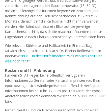
bei 2–8 °C gelagert werden; laut Gebrauchsanweisung ist
zusätzlich eine Lagerung bei Raumtemperatur (18–30 °C)
möglich, allerdings nur für einen begrenzten Zeitraum (laut
Kennzeichnung auf der Kartuschenschachtel, z. B. bis zu 2
Monate), danach darf die Kartusche nicht mehr verwendet
werden. Hier lohnt sich also ein Blick auf die jeweilige
Kartuschenschachtel, da sich die maximale Raumtemperatur-
Lagerdauer je nach Charge/Kartuschentyp unterscheiden kann.
Wie relevant Kühlkette und Haltbarkeit im Einsatzalltag
tatsächlich sind, schildert Notarzt Dr. Florian Reifferscheid im
Interview “
POCT in der Notfallmedizin: Was wirklich zählt und
was noch fehlt”.
Kosten und IT-Anbindung
Für den i-STAT liegen keine öffentlich verfügbaren
Informationen zu Geräte- oder Kartuschenpreisen vor. Beim
epoc bewegen sich Händlerpreise nach öffentlich verfügbaren
Informationen bei ca. 6 bis 12 Euro pro Testkarte, der epoc-
Analyser selbst kostet demnach zwischen ca. 5.000 und 10.000
Euro.
Neben Geräte- und Kartuschenpreisen lohnt sich vor einer