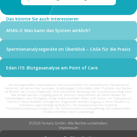
Das könnte Sie auch interessieren
AFIAS-3: Was kann das System wirklich?
Spermienanalysegeräte im Überblick – CASA für die Praxis
Edan i15: Blutgasanalyse am Point of Care
Die bereitgestellten Informationen sind ausschließlich für medizinisches Fachpersonal
bestimmt. Sie dienen der neutralen, unabhängigen Information über Produkte und Studien
im Bereich der In-vitro-Diagnostik. Eine individuelle Beratung oder Empfehlung erfolgt nicht.
Alle Inhalte werden sorgfältig geprüft, dennoch übernehmen wir keine Gewähr für
Vollständigkeit oder Richtigkeit. Einige Artikel enthalten Bilder und Videos von Transparency
Partnern. Diese Anbieter ermöglichen Diagnoodle direkten Zugang zu ihren Geräten, so
entstehen eigenständige Aufnahmen, die Fachpersonal eine fundierte
Produkteinschätzung ermöglichen. Die Partnerschaft ist kostenpflichtig; die redaktionellen
Inhalte entstehen davon unabhängig.
©2026 Ferkelz GmbH. Alle Rechte vorbehalten.
Impressum
Datenschutz