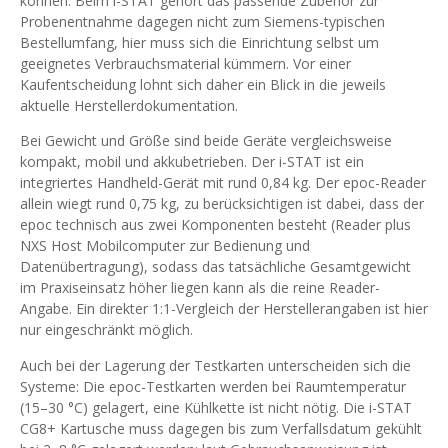
können. Beim i-STAT gehört das passende Zubehör zur
Probenentnahme dagegen nicht zum Siemens-typischen
Bestellumfang, hier muss sich die Einrichtung selbst um
geeignetes Verbrauchsmaterial kümmern. Vor einer
Kaufentscheidung lohnt sich daher ein Blick in die jeweils
aktuelle Herstellerdokumentation.
Bei Gewicht und Größe sind beide Geräte vergleichsweise
kompakt, mobil und akkubetrieben. Der i-STAT ist ein
integriertes Handheld-Gerät mit rund 0,84 kg. Der epoc-Reader
allein wiegt rund 0,75 kg, zu berücksichtigen ist dabei, dass der
epoc technisch aus zwei Komponenten besteht (Reader plus
NXS Host Mobilcomputer zur Bedienung und
Datenübertragung), sodass das tatsächliche Gesamtgewicht
im Praxiseinsatz höher liegen kann als die reine Reader-
Angabe. Ein direkter 1:1-Vergleich der Herstellerangaben ist hier
nur eingeschränkt möglich.
Auch bei der Lagerung der Testkarten unterscheiden sich die
Systeme: Die epoc-Testkarten werden bei Raumtemperatur
(15–30 °C) gelagert, eine Kühlkette ist nicht nötig. Die i-STAT
CG8+ Kartusche muss dagegen bis zum Verfallsdatum gekühlt