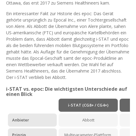
Ottawa, das erst 2017 zu Siemens Healthineers kam.
Ein interessanter Fakt zur Historie des epoc: Das Gerät
gehörte ursprünglich zu Epocal Inc., einer Tochtergesellschaft
von Alere. Als Abbott die Übernahme von Alere plante, sahen
US-amerikanische (FTC) und europäische Kartellbehörden ein
Problem darin, dass Abbott damit gleichzeitig i-STAT und epoc
als die beiden führenden mobilen Blutgassysteme im Portfolio
gehabt hätte. Als Auflage für die Genehmigung der Übernahme
musste das Epocal-Geschäft samt der epoc-Produktlinie an
einen Wettbewerber verkauft werden. Die Wahl fiel auf
Siemens Healthineers, das die Übernahme 2017 abschloss.
Der i-STAT verblieb bei Abbott.
i-STAT vs. epoc: Die wichtigsten Unterschiede auf
einen Blick
i-STAT (CG8+ / CG4+)
Anbieter
Abbott
S
Prinzip
Multiparameter-Plattform,
E