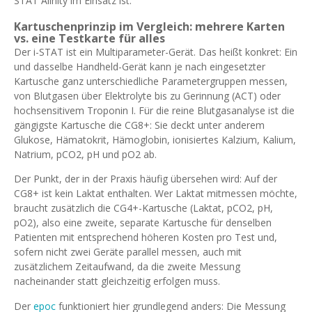
STAT Alinity im Einsatz ist.
Kartuschenprinzip im Vergleich: mehrere Karten
vs. eine Testkarte für alles
Der i-STAT ist ein Multiparameter-Gerät. Das heißt konkret: Ein
und dasselbe Handheld-Gerät kann je nach eingesetzter
Kartusche ganz unterschiedliche Parametergruppen messen,
von Blutgasen über Elektrolyte bis zu Gerinnung (ACT) oder
hochsensitivem Troponin I. Für die reine Blutgasanalyse ist die
gängigste Kartusche die CG8+: Sie deckt unter anderem
Glukose, Hämatokrit, Hämoglobin, ionisiertes Kalzium, Kalium,
Natrium, pCO2, pH und pO2 ab.
Der Punkt, der in der Praxis häufig übersehen wird: Auf der
CG8+ ist kein Laktat enthalten. Wer Laktat mitmessen möchte,
braucht zusätzlich die CG4+-Kartusche (Laktat, pCO2, pH,
pO2), also eine zweite, separate Kartusche für denselben
Patienten mit entsprechend höheren Kosten pro Test und,
sofern nicht zwei Geräte parallel messen, auch mit
zusätzlichem Zeitaufwand, da die zweite Messung
nacheinander statt gleichzeitig erfolgen muss.
Der
epoc
funktioniert hier grundlegend anders: Die Messung