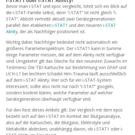
i-STAT1 oder i-STAT Alinity?
Bevor man i-STAT und epoc vergleicht, lohnt sich ein Blick auf
die i-STAT-Familie selbst, denn “i-STAT” ist nicht gleich “i-
STAT”. Abbott vertreibt aktuell zwei Gerätegenerationen
parallel: den etablierten
i-STAT1
und den neueren
i-STAT
Alinity
, der als Nachfolger positioniert ist.
Wichtig dabei: Nachfolger bedeutet nicht automatisch ein
größeres Parameterspektrum. Der i-STAT1 kann in Summe
einige Parameter messen, die auf dem Alinity nicht verfügbar
sind. Umgekehrt gilt das Gleiche für den neuesten Zuwachs im
Testmenü: Die TBI-Kartusche zur Bestimmung von GFAP und
UCH-L1 bei leichtem Schädel-Hirn-Trauma läuft ausschließlich
auf dem i-STAT Alinity. Wer sich für ein i-STAT-System
interessiert, sollte also nicht nur nach “i-STAT” googeln,
sondern konkret klären, welche Parameter auf welcher
Gerätegeneration überhaupt verfügbar sind.
Für den Rest dieses Artikels gilt: Der Vergleich mit dem epoc
bezieht sich auf den i-STAT im Kontext der Blutgasanalyse,
also auf die Kartuschen, die Blutgase, Elektrolyte und
Metabolite abdecken, unabhängig davon, ob i-STAT1 oder i-