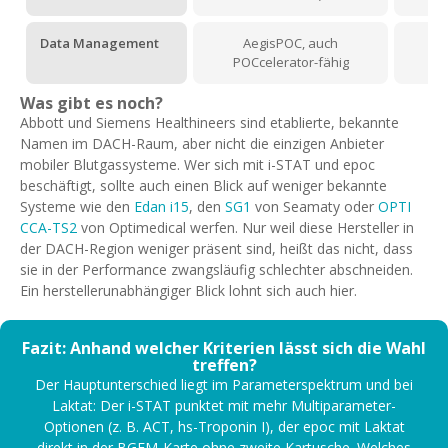
Data Management
AegisPOC, auch
POCcelerator-fähig
Was gibt es noch?
Abbott und Siemens Healthineers sind etablierte, bekannte
Namen im DACH-Raum, aber nicht die einzigen Anbieter
mobiler Blutgassysteme. Wer sich mit i-STAT und epoc
beschäftigt, sollte auch einen Blick auf weniger bekannte
Systeme wie den
Edan i15
, den
SG1
von Seamaty oder
OPTI
CCA-TS2
von Optimedical werfen. Nur weil diese Hersteller in
der DACH-Region weniger präsent sind, heißt das nicht, dass
sie in der Performance zwangsläufig schlechter abschneiden.
Ein herstellerunabhängiger Blick lohnt sich auch hier.
Fazit: Anhand welcher Kriterien lässt sich die Wahl
treffen?
Der Hauptunterschied liegt im Parameterspektrum und bei
Laktat: Der i-STAT punktet mit mehr Multiparameter-
Optionen (z. B. ACT, hs-Troponin I), der epoc mit Laktat
direkt in der BGEM-Karte ohne zweite Kartusche. Welches