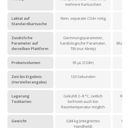
mehrere Kartuschen
Laktat auf
Nein, separate CG4+ nötig
J
Standardkartusche
Zusätzliche
Gerinnungsparameter,
Parameter auf
kardiologische Paramater,
Blutga
derselben Plattform
TBI (nur Alinity)
Probenvolumen
95 µL (CG8+)
Zeit bis Ergebnis
120 Sekunden
(Herstellerangabe)
Lagerung
Gekühlt 2–8 °C, zeitlich
Raum
Testkarten
befristet auch bei
Raumtemperatur möglich
Gewicht
0,84 kg (integriertes
0,7
Handheld)