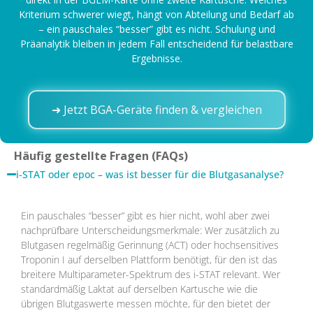
Kriterium schwerer wiegt, hängt von Abteilung und Bedarf ab
– ein pauschales “besser” gibt es nicht. Schulung und
Präanalytik bleiben in jedem Fall entscheidend für belastbare
Ergebnisse.
➜ Jetzt BGA-Geräte finden & vergleichen
Häufig gestellte Fragen (FAQs)
i-STAT oder epoc – was ist besser für die Blutgasanalyse?
Ein pauschales “besser” gibt es hier nicht, wohl aber zwei
nachprüfbare Unterscheidungsmerkmale: Wer zusätzlich zu
Blutgasen regelmäßig Gerinnung (ACT) oder hochsensitives
Troponin I auf derselben Plattform benötigt, für den ist das
breitere Multiparameter-Spektrum des i-STAT relevant. Wer
standardmäßig Laktat auf derselben Kartusche wie die
übrigen Blutgaswerte messen möchte, für den bietet der