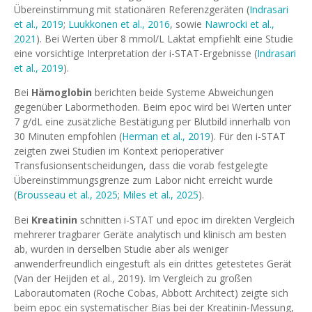
Übereinstimmung mit stationären Referenzgeräten (
Indrasari
et al., 2019
;
Luukkonen et al., 2016
, sowie
Nawrocki et al.,
2021
). Bei Werten über 8 mmol/L Laktat empfiehlt eine Studie
eine vorsichtige Interpretation der i-STAT-Ergebnisse (
Indrasari
et al., 2019
).
Bei
Hämoglobin
berichten beide Systeme Abweichungen
gegenüber Labormethoden. Beim epoc wird bei Werten unter
7 g/dL eine zusätzliche Bestätigung per Blutbild innerhalb von
30 Minuten empfohlen (
Herman et al., 2019
). Für den i-STAT
zeigten zwei Studien im Kontext perioperativer
Transfusionsentscheidungen, dass die vorab festgelegte
Übereinstimmungsgrenze zum Labor nicht erreicht wurde
(
Brousseau et al., 2025
;
Miles et al., 2025
).
Bei
Kreatinin
schnitten i-STAT und epoc im direkten Vergleich
mehrerer tragbarer Geräte analytisch und klinisch am besten
ab, wurden in derselben Studie aber als weniger
anwenderfreundlich eingestuft als ein drittes getestetes Gerät
(Van der Heijden et al., 2019). Im Vergleich zu großen
Laborautomaten (Roche Cobas, Abbott Architect) zeigte sich
beim epoc ein systematischer Bias bei der Kreatinin-Messung,