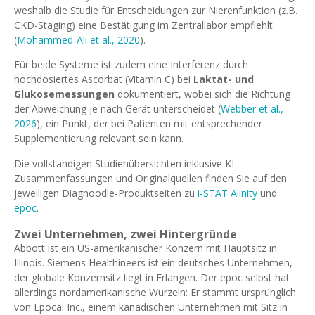
weshalb die Studie für Entscheidungen zur Nierenfunktion (z.B.
CKD-Staging) eine Bestätigung im Zentrallabor empfiehlt
(
Mohammed-Ali et al., 2020
).
Für beide Systeme ist zudem eine Interferenz durch
hochdosiertes Ascorbat (Vitamin C) bei
Laktat- und
Glukosemessungen
dokumentiert, wobei sich die Richtung
der Abweichung je nach Gerät unterscheidet (
Webber et al.,
2026
), ein Punkt, der bei Patienten mit entsprechender
Supplementierung relevant sein kann.
Die vollständigen Studienübersichten inklusive KI-
Zusammenfassungen und Originalquellen finden Sie auf den
jeweiligen Diagnoodle-Produktseiten zu
i-STAT Alinity
und
epoc
.
Zwei Unternehmen, zwei Hintergründe
Abbott ist ein US-amerikanischer Konzern mit Hauptsitz in
Illinois. Siemens Healthineers ist ein deutsches Unternehmen,
der globale Konzernsitz liegt in Erlangen. Der epoc selbst hat
allerdings nordamerikanische Wurzeln: Er stammt ursprünglich
von Epocal Inc., einem kanadischen Unternehmen mit Sitz in